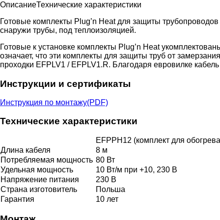
Описание
Технические характеристики
Готовые комплекты Plug’n Heat для защиты трубопроводов 
снаружи трубы, под теплоизоляцией.
Готовые к установке комплекты Plug’n Heat укомплектован
означает, что эти комплекты для защиты труб от замерзан
проходки EFPLV1 / EFPLV1.R. Благодаря евровилке кабель
Инструкции и сертификаты
Инструкция по монтажу(PDF)
Технические характеристики
EFPPH12 (комплект для обогрева т
Длина кабеля
8 м
Потребляемая мощность
80 Вт
Удельная мощность
10 Вт/м при +10, 230 В
Напряжение питания
230 В
Страна изготовитель
Польша
Гарантия
10 лет
Монтаж