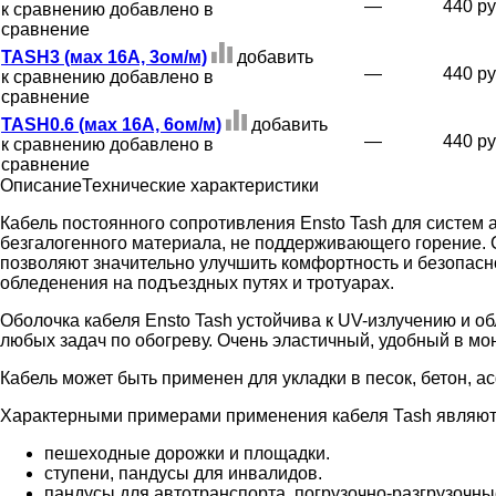
—
440 ру
к сравнению
добавлено в
сравнение
TASH3 (мах 16А, 3ом/м)
добавить
—
440 ру
к сравнению
добавлено в
сравнение
TASH0.6 (мах 16А, 6ом/м)
добавить
—
440 ру
к сравнению
добавлено в
сравнение
Описание
Технические характеристики
Кабель постоянного сопротивления Ensto Tash для систем 
безгалогенного материала, не поддерживающего горение.
позволяют значительно улучшить комфортность и безопасн
обледенения на подъездных путях и тротуарах.
Оболочка кабеля Ensto Tash устойчива к UV-излучению и 
любых задач по обогреву. Очень эластичный, удобный в мон
Кабель может быть применен для укладки в песок, бетон, ас
Характерными примерами применения кабеля Таsh являют
пешеходные дорожки и площадки.
ступени, пандусы для инвалидов.
пандусы для автотранспорта, погрузочно-разгрузочны