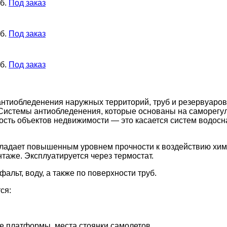
б.
Под заказ
б.
Под заказ
б.
Под заказ
антиобледенения наружных территорий, труб и резервуаров
 Системы антиобледенения, которые основаны на саморегу
ость объектов недвижимости — это касается систем водосн
обладает повышенным уровнем прочности к воздействию хи
таже. Эксплуатируется через термостат.
фальт, воду, а также по поверхности труб.
ся:
е платформы, места стоянки самолетов.