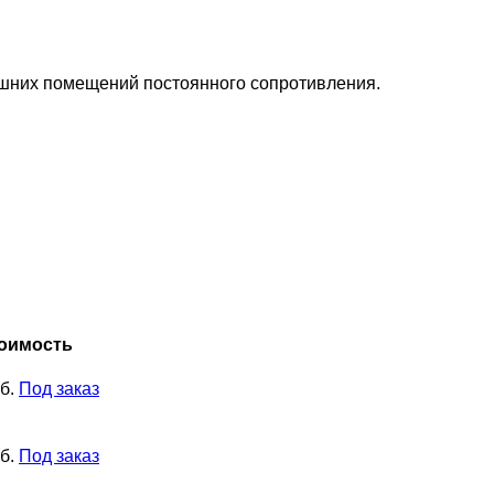
шних помещений постоянного сопротивления.
оимость
б.
Под заказ
б.
Под заказ